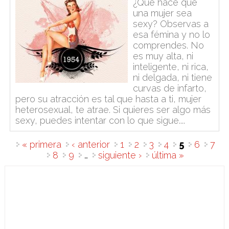
¿Qué hace que
una mujer sea
sexy? Observas a
esa fémina y no lo
comprendes. No
es muy alta, ni
inteligente, ni rica,
ni delgada, ni tiene
curvas de infarto,
pero su atracción es tal que hasta a ti, mujer
heterosexual, te atrae. Si quieres ser algo más
sexy, puedes intentar con lo que sigue....
Páginas
« primera
‹ anterior
1
2
3
4
5
6
7
8
9
…
siguiente ›
última »