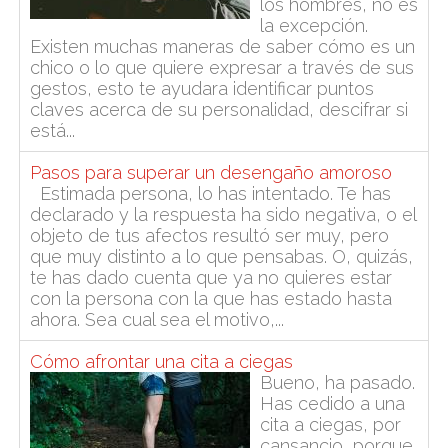
los hombres, no es
la excepción.
Existen muchas maneras de saber cómo es un
chico o lo que quiere expresar a través de sus
gestos, esto te ayudara identificar puntos
claves acerca de su personalidad, descifrar si
está...
Pasos para superar un desengaño amoroso
Estimada persona, lo has intentado. Te has
declarado y la respuesta ha sido negativa, o el
objeto de tus afectos resultó ser muy, pero
que muy distinto a lo que pensabas. O, quizás,
te has dado cuenta que ya no quieres estar
con la persona con la que has estado hasta
ahora. Sea cual sea el motivo,...
Cómo afrontar una cita a ciegas
Bueno, ha pasado.
Has cedido a una
cita a ciegas, por
cansancio, porque