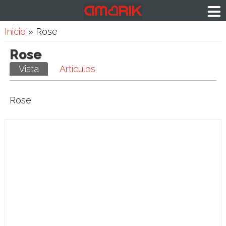
Usted está aquí
Inicio
» Rose
Rose
Solapas principales
Vista
(solapa activa)
Artículos
Rose